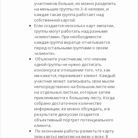
участников больше, их можно разделить
на меньшие группы по 3–6 человек, и
каждая такая группа работает над
собственной картой.
Если создается несколько карт эмпатии,
группы могут работать над разными
«клиентами». При необходимости
каждая группа вкратце отчитывается
перед остальными группами о своем
«клиенте».
Объясните участникам, что членам
одной группы не нужно достигать
консенсуса в отношении того, что, как
им кажется, переживает клиент. Каждый
участник может записывать свои мысли
непосредственно на большом листе или
на отдельных листках, которые затем
приклеиваются к большому листу. Когда
собрано достаточное количество
информации, ее можно обсуждать, и в
результате дискуссии создается
объективный портрет потенциального
клиента.
По окончании работы разметьте карту
(или карты) эмпатии на виду у всех. В