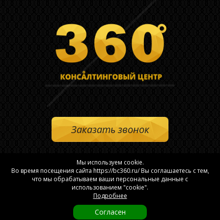
Заказать звонок
Политика конфиденциальности
Мы используем cookie.
Во время посещения сайта https://bc360.ru/ Вы соглашаетесь с тем,
Согласие на обработку персональных данных
что мы обрабатываем ваши персональные данные с
Политика конфиденциальности в отношении обработки файлов
использованием "cookie".
"cookie"
Подробнее
Согласен